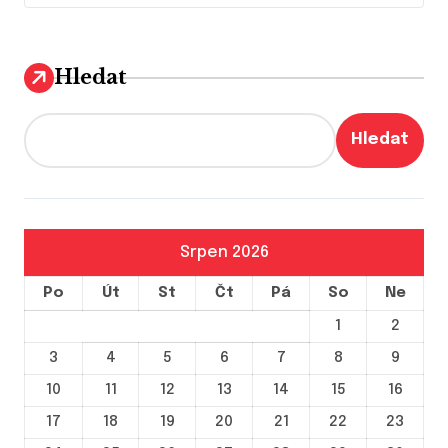
g
a
Hledat
c
e
Hledat
p
r
o
p
Srpen 2026
ř
Po
Út
St
Čt
Pá
So
Ne
í
1
2
s
3
4
5
6
7
8
9
p
10
11
12
13
14
15
16
ě
17
18
19
20
21
22
23
v