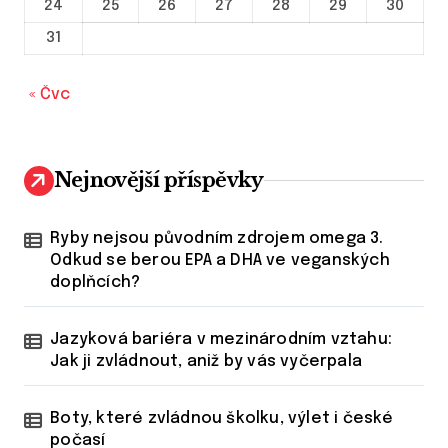
24
25
26
27
28
29
30
e
31
k
« Čvc
Nejnovější příspěvky
Ryby nejsou původním zdrojem omega 3.
Odkud se berou EPA a DHA ve veganských
doplňcích?
Jazyková bariéra v mezinárodním vztahu:
Jak ji zvládnout, aniž by vás vyčerpala
Boty, které zvládnou školku, výlet i české
počasí