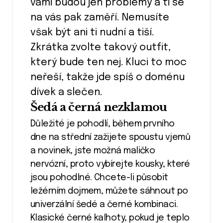
vámi budou jen problémy a ti se
na vás pak zaměří. Nemusíte
však být ani ti nudní a tiší.
Zkrátka zvolte takový outfit,
který bude ten nej. Kluci to moc
neřeší, takže jde spíš o doménu
dívek a slečen.
Šedá a černá nezklamou
Důležité je pohodlí, během prvního
dne na střední zažijete spoustu vjemů
a novinek, jste možná maličko
nervózní, proto vybírejte kousky, které
jsou pohodlné. Chcete-li působit
ležérním dojmem, můžete sáhnout po
univerzální šedé a černé kombinaci.
Klasické černé kalhoty, pokud je teplo