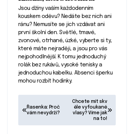
Jsou džíny vaším každodenním
kouskem oděvu? Nedáte bez nich ani
ránu? Nemusíte se jich vzdávat ani
první školní den. Světlé, tmavé,
zvonové, otrhané, úzké, vyberte si ty,
které máte nejraději, a jsou pro vás
nejpohodlnější. K tomu jednoduchý
rolák bez rukávů, vysoké tenisky a
jednoduchou kabelku. Absenci šperku
mohou rozbít hodinky.
N
Chcete mít skv
a
Řasenka: Proč
ěle vyfoukané
vám nevydrží?
vlasy? Víme jak
v
na to!
i