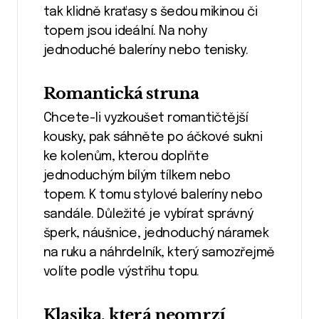
tak klidně kraťasy s šedou mikinou či
topem jsou ideální. Na nohy
jednoduché baleríny nebo tenisky.
Romantická struna
Chcete-li vyzkoušet romantičtější
kousky, pak sáhněte po áčkové sukni
ke kolenům, kterou doplňte
jednoduchým bílým tílkem nebo
topem. K tomu stylové baleríny nebo
sandále. Důležité je vybírat správný
šperk, náušnice, jednoduchý náramek
na ruku a náhrdelník, který samozřejmě
volíte podle výstřihu topu.
Klasika, která neomrzí