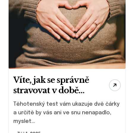
Víte, jak se správně
stravovat v době
těhotenství?
Těhotenský test vám ukazuje dvě čárky
a určitě by vás ani ve snu nenapadlo,
myslet...