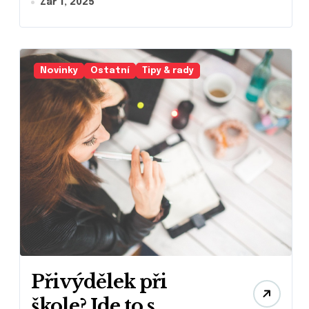
Zář 1, 2025
Novinky
Ostatní
Tipy & rady
Přivýdělek při
škole? Jde to s