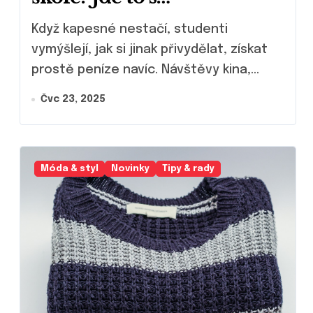
pomocí brigády!
Když kapesné nestačí, studenti
vymýšlejí, jak si jinak přivydělat, získat
prostě peníze navíc. Návštěvy kina,...
Čvc 23, 2025
Móda & styl
Novinky
Tipy & rady