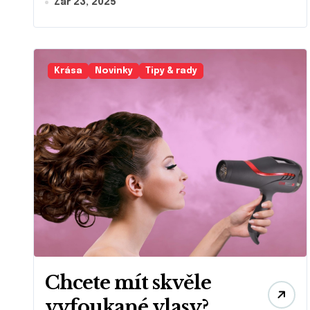
Zář 23, 2025
Krása
Novinky
Tipy & rady
Chcete mít skvěle
vyfoukané vlasy?