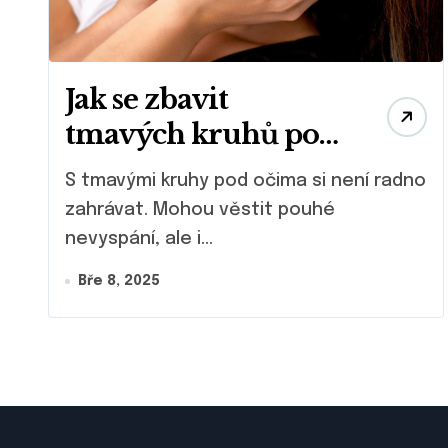
Jak se zbavit
tmavých kruhů pod
očima
S tmavými kruhy pod očima si není radno
zahrávat. Mohou věstit pouhé
nevyspání, ale i...
Bře 8, 2025