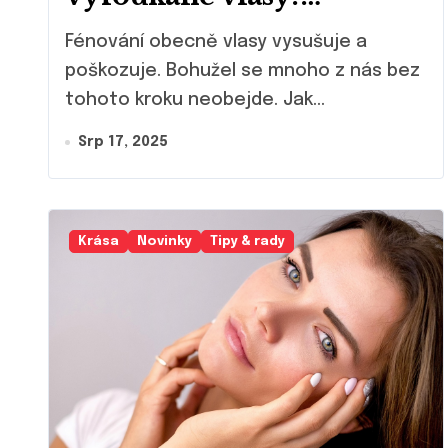
Víme jak na to!
Fénování obecně vlasy vysušuje a
poškozuje. Bohužel se mnoho z nás bez
tohoto kroku neobejde. Jak...
Srp 17, 2025
Krása
Novinky
Tipy & rady