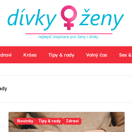
draví
Krása
Tipy & rady
Volný čas
Sex &
ady
Novinky
Tipy & rady
Zdraví