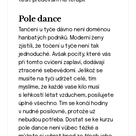
Pole dance
Tančení u tyče dávno není doménou
hanbatých podniků. Moderní ženy
zjistili, že točení u tyče není tak
jednoduché. Avšak pocity, které vás
při tomto cvičení zaplaví, dodávají
ztracené sebevědomí. Jelikož se
musíte na tyči udržet celé, tím
myslíme, že každé vaše kilo musí
s lehkostí létat vzduchem, posilujete
úplně všechno. Tím se končí hodiny
v nudné posilovně, protože už
nebudou potřeba. Dostat se ke kurzu
pole dance není vůbec těžké a