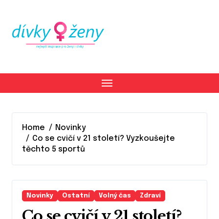
Skip
to
content
Home
Novinky
Co se cvičí v 21 století? Vyzkoušejte
těchto 5 sportů
Novinky
Ostatní
Volný čas
Zdraví
Co se cvičí v 21 století?