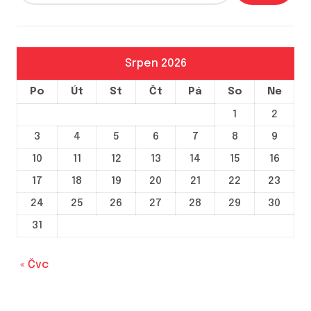
r
o
p
Srpen 2026
ř
Po
Út
St
Čt
Pá
So
Ne
í
1
2
s
3
4
5
6
7
8
9
p
10
11
12
13
14
15
16
ě
17
18
19
20
21
22
23
v
24
25
26
27
28
29
30
e
31
k
« Čvc