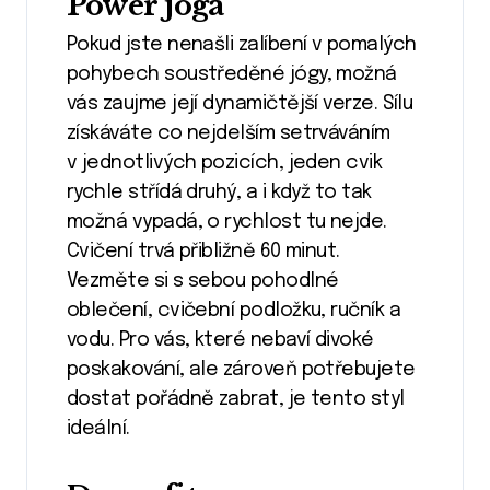
Power jóga
Pokud jste nenašli zalíbení v pomalých
pohybech soustředěné jógy, možná
vás zaujme její dynamičtější verze. Sílu
získáváte co nejdelším setrváváním
v jednotlivých pozicích, jeden cvik
rychle střídá druhý, a i když to tak
možná vypadá, o rychlost tu nejde.
Cvičení trvá přibližně 60 minut.
Vezměte si s sebou pohodlné
oblečení, cvičební podložku, ručník a
vodu. Pro vás, které nebaví divoké
poskakování, ale zároveň potřebujete
dostat pořádně zabrat, je tento styl
ideální.