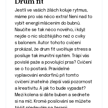
Drum fit
Jestli ve vašich žilách koluje rytmus,
máme pro vás něco extra! Není nad to
vybít energii mlácením do bubnů.
Naučíte se tak něco nového, i když
nejde o nic složitějšího než o cviky
s balonem. Autor tohoto cvičení
prokázal, že drum fit uvolňuje stress a
posiluje tak imunitní systém. Trápí vás
povislé paže a povolující prsa? Cvičení
se o to postará. Pravidelné
vyplavování endorfinů při tomto
cvičení znatelně zlepší vaši pozornost
a kreativitu. A jak to bude vypadat?
Mezi kolena si dáte buben a sednete
si na míč. Kromě posilování se můžete
těšit především na terapii.