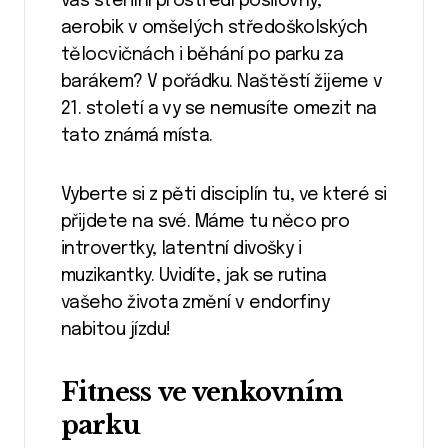
vás sterilní prostředí posilovny,
aerobik v omšelých středoškolských
tělocvičnách i běhání po parku za
barákem? V pořádku. Naštěstí žijeme v
21. století a vy se nemusíte omezit na
tato známá místa.
Vyberte si z pěti disciplín tu, ve které si
přijdete na své. Máme tu něco pro
introvertky, latentní divošky i
muzikantky. Uvidíte, jak se rutina
vašeho života změní v endorfiny
nabitou jízdu!
Fitness ve venkovním
parku