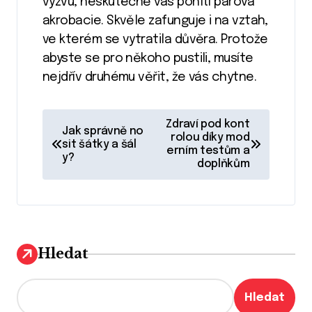
výzvu, neskutečně vás pohltí párová
akrobacie. Skvěle zafunguje i na vztah,
ve kterém se vytratila důvěra. Protože
abyste se pro někoho pustili, musíte
nejdřív druhému věřit, že vás chytne.
N
Zdraví pod kont
Jak správně no
a
rolou díky mod
sit šátky a šál
erním testům a
y?
v
doplňkům
i
g
a
Hledat
c
e
Hledat
p