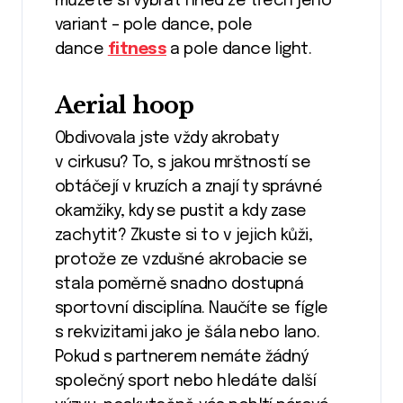
můžete si vybrat hned ze třech jeho
variant – pole dance, pole
dance
fitness
a pole dance light.
Aerial hoop
Obdivovala jste vždy akrobaty
v cirkusu? To, s jakou mrštností se
obtáčejí v kruzích a znají ty správné
okamžiky, kdy se pustit a kdy zase
zachytit? Zkuste si to v jejich kůži,
protože ze vzdušné akrobacie se
stala poměrně snadno dostupná
sportovní disciplína. Naučíte se fígle
s rekvizitami jako je šála nebo lano.
Pokud s partnerem nemáte žádný
společný sport nebo hledáte další